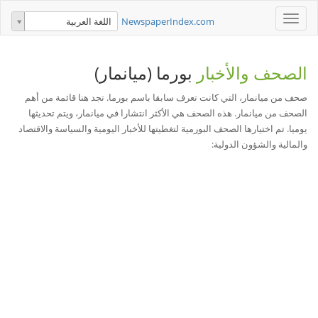
Toggle
NewspaperIndex.com
اللغة العربية
navigation
الصحف والأخبار
بورما (ميانمار)
صحف من ميانمار، التي كانت تعرف سابقا باسم بورما. تجد هنا قائمة من أهم
الصحف من ميانمار. هذه الصحف هي الأكثر انتشارا في ميانمار، ويتم تحديثها
يوميا. تم اختيارها الصحف البورمية لتغطيتها للأخبار اليومية والسياسة والاقتصاد
والمالية والشؤون الدولية: