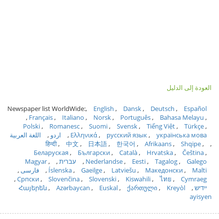
العودة إلى الدليل
Newspaper list WorldWide:
English
Dansk
Deutsch
Español
Français
Italiano
Norsk
Português
Bahasa Melayu
Polski
Romanesc
Suomi
Svensk
Tiếng Việt
Türkçe
українська мова
русский язык
Ελληνικά
اردو
اللغة العربية
हिन्दी
中文
日本語
한국어
Afrikaans
Shqipe
Беларуская
Български
Català
Hrvatska
Čeština
Galego
Tagalog
Eesti
Nederlandse
עברית
Magyar
Malti
Македонски
Latviešu
Gaeilge
Íslenska
فارسی
Српски
Slovenčina
Slovenski
Kiswahili
ไทย
Cymraeg
ייִדיש
Kreyòl
ქართული
Euskal
Azərbaycan
Հայերեն
ayisyen