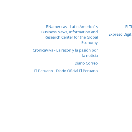
BNamericas - Latin America´s
El T
Business News, Information and
Expreso Digita
Research Center for the Global
Economy
CronicaViva - La razón y la pasión por
la noticia
Diario Correo
El Peruano - Diario Oficial El Peruano