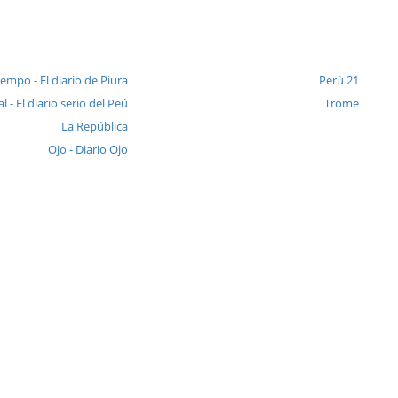
iempo - El diario de Piura
Perú 21
l - El diario serio del Peú
Trome
La República
Ojo - Diario Ojo