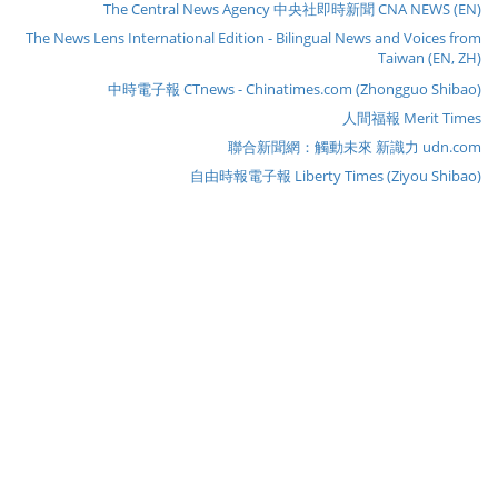
The Central News Agency 中央社即時新聞 CNA NEWS (EN)
The News Lens International Edition - Bilingual News and Voices from
Taiwan (EN, ZH)
中時電子報 CTnews - Chinatimes.com (Zhongguo Shibao)
人間福報 Merit Times
聯合新聞網：觸動未來 新識力 udn.com
自由時報電子報 Liberty Times (Ziyou Shibao)