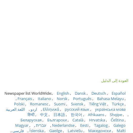
العودة إلى الدليل
Newspaper list WorldWide:
English
Dansk
Deutsch
Español
Français
Italiano
Norsk
Português
Bahasa Melayu
Polski
Romanesc
Suomi
Svensk
Tiếng Việt
Türkçe
українська мова
русский язык
Ελληνικά
اردو
اللغة العربية
हिन्दी
中文
日本語
한국어
Afrikaans
Shqipe
Беларуская
Български
Català
Hrvatska
Čeština
Galego
Tagalog
Eesti
Nederlandse
עברית
Magyar
Malti
Македонски
Latviešu
Gaeilge
Íslenska
فارسی