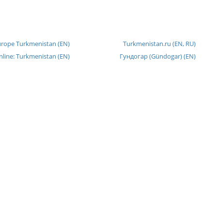
urope Turkmenistan (EN)
Turkmenistan.ru (EN, RU)
nline: Turkmenistan (EN)
Гундогар (Gündogar) (EN)