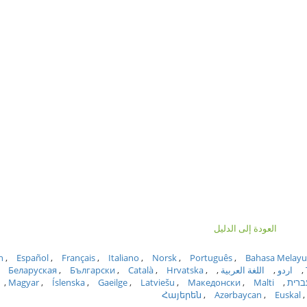
العودة إلى الدليل
h
Español
Français
Italiano
Norsk
Português
Bahasa Melayu
اردو
اللغة العربية
Hrvatska
Català
Български
Беларуская
ברית
Malti
Македонски
Latviešu
Gaeilge
Íslenska
Magyar
Հայերեն
Azərbaycan
Euskal