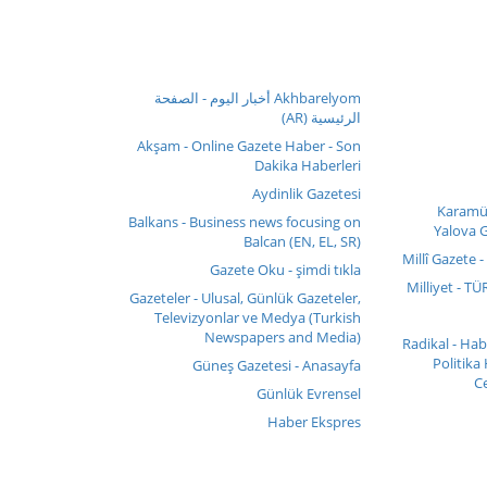
Akhbarelyom أخبار اليوم - الصفحة
الرئيسية (AR)
Akşam - Online Gazete Haber - Son
Dakika Haberleri
Aydinlik Gazetesi
Karamür
Balkans - Business news focusing on
Yalova G
Balcan (EN, EL, SR)
Millî Gazete -
Gazete Oku - şimdi tıkla
Milliyet - T
Gazeteler - Ulusal, Günlük Gazeteler,
Televizyonlar ve Medya (Turkish
Newspapers and Media)
Radikal - Ha
Politika
Güneş Gazetesi - Anasayfa
Ce
Günlük Evrensel
Haber Ekspres