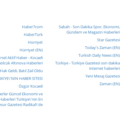
Haber7com
Sabah - Son Dakika Spor, Ekonomi,
Gündem ve Magazin Haberleri
HaberTürk
Star Gazetesi
Hürriyet
Today's Zaman (EN)
Hürriyet (EN)
Turkish Daily News (EN)
sel Aktif Haber - Kocaeli
ölcük Altınova Haberleri
Türkiye - Türkiye Gazetesi son dakika
internet haberleri
 Hak Geldi, Batıl Zail Oldu
Yeni Mesaj Gazetesi
ÜRKİYE\'NİN HABER SİTESİ
Zaman (EN)
Özgür Kocaeli
berler Güncel Ekonomi ve
 Haberleri Türkiye\'nin En
sur Gazetesi Radikal\'de