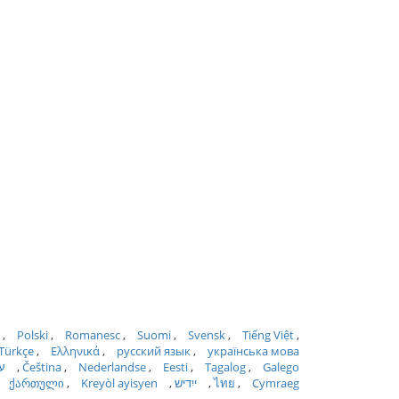
Polski
Romanesc
Suomi
Svensk
Tiếng Việt
Türkçe
Ελληνικά
русский язык
українська мова
Galego
Tagalog
Eesti
Nederlandse
Čeština
ע
Cymraeg
ไทย
ייִדיש
Kreyòl ayisyen
ქართული