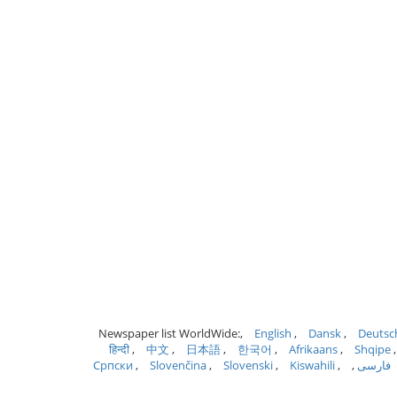
Newspaper list WorldWide:
English
Dansk
Deutsc
हिन्दी
中文
日本語
한국어
Afrikaans
Shqipe
فارسی
Kiswahili
Slovenski
Slovenčina
Српски