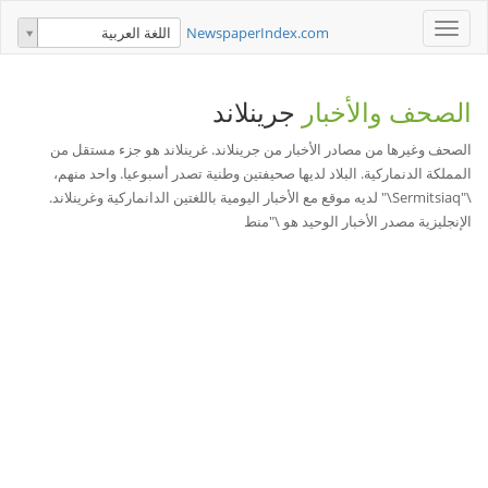
Toggle
NewspaperIndex.com
اللغة العربية
navigation
الصحف والأخبار
جرينلاند
الصحف وغيرها من مصادر الأخبار من جرينلاند. غرينلاند هو جزء مستقل من
المملكة الدنماركية. البلاد لديها صحيفتين وطنية تصدر أسبوعيا. واحد منهم،
\"Sermitsiaq\" لديه موقع مع الأخبار اليومية باللغتين الدانماركية وغرينلاند.
الإنجليزية مصدر الأخبار الوحيد هو \"منط