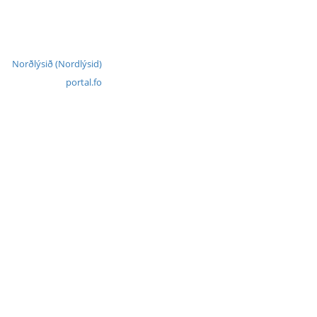
Norðlýsið (Nordlýsid)
portal.fo