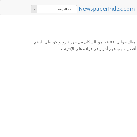
NewspaperIndex.com
اللغة العربية
الصحف جزر فارو. هنا واحدة من أكبر مصادر الأخبار على الانترنت من جزر فارو. هناك حوالي 50،000 من السكان في جزر فارو، ولكن على الرغم
فضل منهم، فهم أحرار في قراءة على الإنترنت.