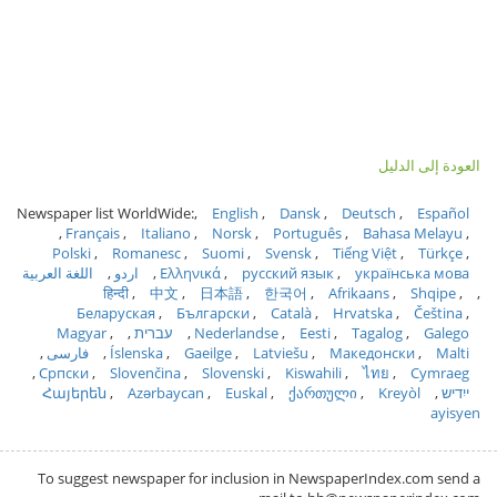
العودة إلى الدليل
Newspaper list WorldWide:
English
Dansk
Deutsch
Español
Français
Italiano
Norsk
Português
Bahasa Melayu
Polski
Romanesc
Suomi
Svensk
Tiếng Việt
Türkçe
українська мова
русский язык
Ελληνικά
اردو
اللغة العربية
हिन्दी
中文
日本語
한국어
Afrikaans
Shqipe
Беларуская
Български
Català
Hrvatska
Čeština
Galego
Tagalog
Eesti
Nederlandse
עברית
Magyar
Malti
Македонски
Latviešu
Gaeilge
Íslenska
فارسی
Српски
Slovenčina
Slovenski
Kiswahili
ไทย
Cymraeg
ייִדיש
Kreyòl
ქართული
Euskal
Azərbaycan
Հայերեն
ayisyen
To suggest newspaper for inclusion in NewspaperIndex.com send a