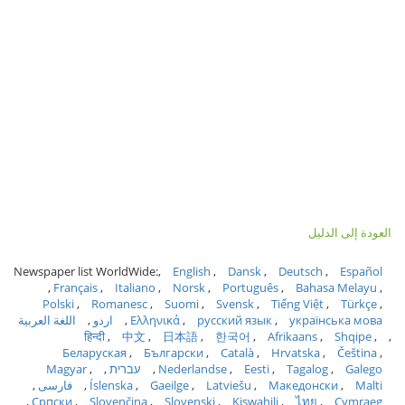
العودة إلى الدليل
Newspaper list WorldWide:
English
Dansk
Deutsch
Español
Français
Italiano
Norsk
Português
Bahasa Melayu
Polski
Romanesc
Suomi
Svensk
Tiếng Việt
Türkçe
українська мова
русский язык
Ελληνικά
اردو
اللغة العربية
हिन्दी
中文
日本語
한국어
Afrikaans
Shqipe
Беларуская
Български
Català
Hrvatska
Čeština
Galego
Tagalog
Eesti
Nederlandse
עברית
Magyar
Malti
Македонски
Latviešu
Gaeilge
Íslenska
فارسی
Српски
Slovenčina
Slovenski
Kiswahili
ไทย
Cymraeg