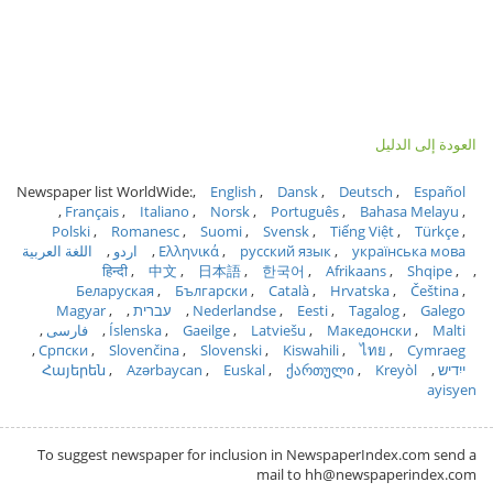
العودة إلى الدليل
Newspaper list WorldWide:
English
Dansk
Deutsch
Español
Français
Italiano
Norsk
Português
Bahasa Melayu
Polski
Romanesc
Suomi
Svensk
Tiếng Việt
Türkçe
українська мова
русский язык
Ελληνικά
اردو
اللغة العربية
हिन्दी
中文
日本語
한국어
Afrikaans
Shqipe
Беларуская
Български
Català
Hrvatska
Čeština
Galego
Tagalog
Eesti
Nederlandse
עברית
Magyar
Malti
Македонски
Latviešu
Gaeilge
Íslenska
فارسی
Српски
Slovenčina
Slovenski
Kiswahili
ไทย
Cymraeg
ייִדיש
Kreyòl
ქართული
Euskal
Azərbaycan
Հայերեն
ayisyen
To suggest newspaper for inclusion in NewspaperIndex.com send a
mail to hh@newspaperindex.com