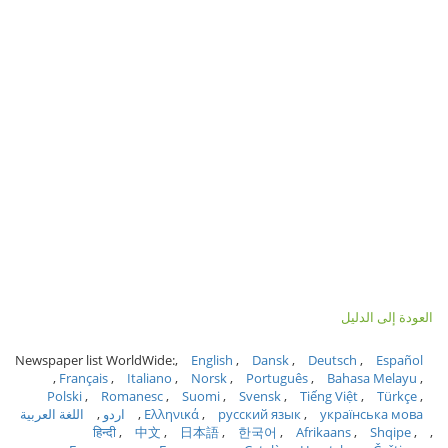
العودة إلى الدليل
Newspaper list WorldWide:
English
Dansk
Deutsch
Español
Français
Italiano
Norsk
Português
Bahasa Melayu
Polski
Romanesc
Suomi
Svensk
Tiếng Việt
Türkçe
українська мова
русский язык
Ελληνικά
اردو
اللغة العربية
हिन्दी
中文
日本語
한국어
Afrikaans
Shqipe