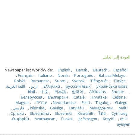
العودة إلى الدليل
Newspaper list WorldWide:
English
Dansk
Deutsch
Español
Français
Italiano
Norsk
Português
Bahasa Melayu
Polski
Romanesc
Suomi
Svensk
Tiếng Việt
Türkçe
українська мова
русский язык
Ελληνικά
اردو
اللغة العربية
हिन्दी
中文
日本語
한국어
Afrikaans
Shqipe
Беларуская
Български
Català
Hrvatska
Čeština
Galego
Tagalog
Eesti
Nederlandse
עברית
Magyar
Malti
Македонски
Latviešu
Gaeilge
Íslenska
فارسی
Српски
Slovenčina
Slovenski
Kiswahili
ไทย
Cymraeg
ייִדיש
Kreyòl
ქართული
Euskal
Azərbaycan
Հայերեն
ayisyen