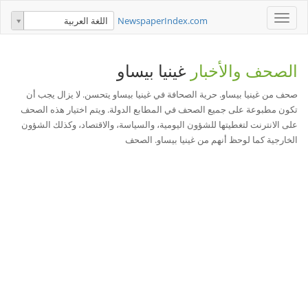
Toggle
NewspaperIndex.com
اللغة العربية
navigation
الصحف والأخبار
غينيا بيساو
صحف من غينيا بيساو. حرية الصحافة في غينيا بيساو يتحسن. لا يزال يجب أن
تكون مطبوعة على جميع الصحف في المطابع الدولة. ويتم اختيار هذه الصحف
على الانترنت لتغطيتها للشؤون اليومية، والسياسة، والاقتصاد، وكذلك الشؤون
الخارجية كما لوحظ أنهم من غينيا بيساو. الصحف