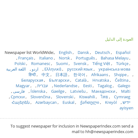
العودة إلى الدليل
Newspaper list WorldWide:
English
Dansk
Deutsch
Español
Français
Italiano
Norsk
Português
Bahasa Melayu
Polski
Romanesc
Suomi
Svensk
Tiếng Việt
Türkçe
українська мова
русский язык
Ελληνικά
اردو
اللغة العربية
हिन्दी
中文
日本語
한국어
Afrikaans
Shqipe
Беларуская
Български
Català
Hrvatska
Čeština
Galego
Tagalog
Eesti
Nederlandse
עברית
Magyar
Malti
Македонски
Latviešu
Gaeilge
Íslenska
فارسی
Српски
Slovenčina
Slovenski
Kiswahili
ไทย
Cymraeg
ייִדיש
Kreyòl
ქართული
Euskal
Azərbaycan
Հայերեն
ayisyen
To suggest newspaper for inclusion in NewspaperIndex.com send a
mail to hh@newspaperindex.com