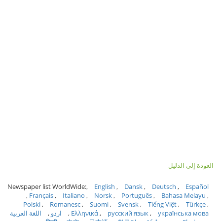
العودة إلى الدليل
Newspaper list WorldWide:
English
Dansk
Deutsch
Español
Français
Italiano
Norsk
Português
Bahasa Melayu
Polski
Romanesc
Suomi
Svensk
Tiếng Việt
Türkçe
українська мова
русский язык
Ελληνικά
اردو
اللغة العربية