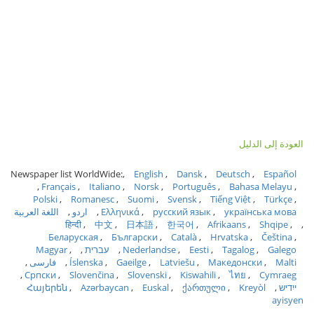
العودة إلى الدليل
Newspaper list WorldWide:
English
Dansk
Deutsch
Español
Français
Italiano
Norsk
Português
Bahasa Melayu
Polski
Romanesc
Suomi
Svensk
Tiếng Việt
Türkçe
українська мова
русский язык
Ελληνικά
اردو
اللغة العربية
हिन्दी
中文
日本語
한국어
Afrikaans
Shqipe
Беларуская
Български
Català
Hrvatska
Čeština
Galego
Tagalog
Eesti
Nederlandse
עברית
Magyar
Malti
Македонски
Latviešu
Gaeilge
Íslenska
فارسی
Српски
Slovenčina
Slovenski
Kiswahili
ไทย
Cymraeg
ייִדיש
Kreyòl
ქართული
Euskal
Azərbaycan
Հայերեն
ayisyen