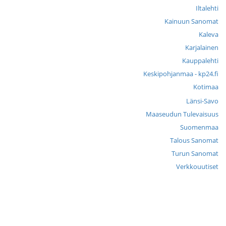
Iltalehti
Kainuun Sanomat
Kaleva
Karjalainen
Kauppalehti
Keskipohjanmaa - kp24.fi
Kotimaa
Länsi-Savo
Maaseudun Tulevaisuus
Suomenmaa
Talous Sanomat
Turun Sanomat
Verkkouutiset