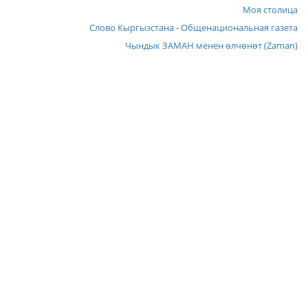
Моя столица
Слово Кыргызстана - Общенациональная газета
Чындык ЗАМАН менен өлчөнөт (Zaman)