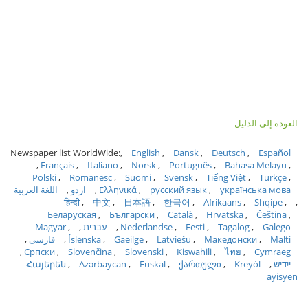
العودة إلى الدليل
Newspaper list WorldWide:
English
Dansk
Deutsch
Español
Français
Italiano
Norsk
Português
Bahasa Melayu
Polski
Romanesc
Suomi
Svensk
Tiếng Việt
Türkçe
українська мова
русский язык
Ελληνικά
اردو
اللغة العربية
हिन्दी
中文
日本語
한국어
Afrikaans
Shqipe
Беларуская
Български
Català
Hrvatska
Čeština
Galego
Tagalog
Eesti
Nederlandse
עברית
Magyar
Malti
Македонски
Latviešu
Gaeilge
Íslenska
فارسی
Српски
Slovenčina
Slovenski
Kiswahili
ไทย
Cymraeg
ייִדיש
Kreyòl
ქართული
Euskal
Azərbaycan
Հայերեն
ayisyen