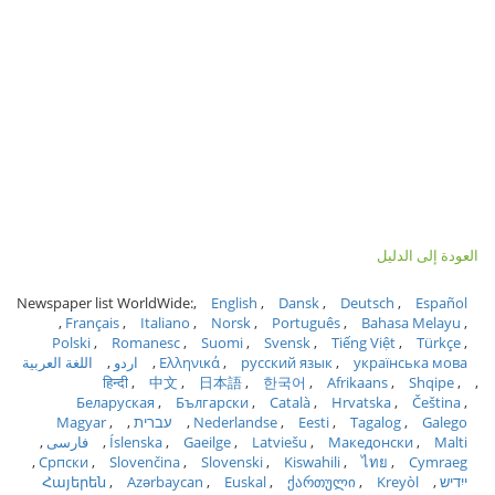
العودة إلى الدليل
Newspaper list WorldWide:
English
Dansk
Deutsch
Español
Français
Italiano
Norsk
Português
Bahasa Melayu
Polski
Romanesc
Suomi
Svensk
Tiếng Việt
Türkçe
українська мова
русский язык
Ελληνικά
اردو
اللغة العربية
हिन्दी
中文
日本語
한국어
Afrikaans
Shqipe
Беларуская
Български
Català
Hrvatska
Čeština
Galego
Tagalog
Eesti
Nederlandse
עברית
Magyar
Malti
Македонски
Latviešu
Gaeilge
Íslenska
فارسی
Српски
Slovenčina
Slovenski
Kiswahili
ไทย
Cymraeg
ייִדיש
Kreyòl
ქართული
Euskal
Azərbaycan
Հայերեն