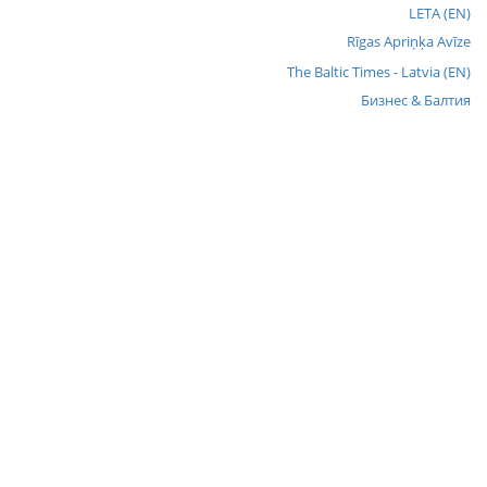
LETA (EN)
Rīgas Apriņķa Avīze
The Baltic Times - Latvia (EN)
Бизнес & Балтия