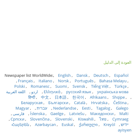
العودة إلى الدليل
Newspaper list WorldWide:
English
Dansk
Deutsch
Español
Français
Italiano
Norsk
Português
Bahasa Melayu
Polski
Romanesc
Suomi
Svensk
Tiếng Việt
Türkçe
українська мова
русский язык
Ελληνικά
اردو
اللغة العربية
हिन्दी
中文
日本語
한국어
Afrikaans
Shqipe
Беларуская
Български
Català
Hrvatska
Čeština
Galego
Tagalog
Eesti
Nederlandse
עברית
Magyar
Malti
Македонски
Latviešu
Gaeilge
Íslenska
فارسی
Српски
Slovenčina
Slovenski
Kiswahili
ไทย
Cymraeg
ייִדיש
Kreyòl
ქართული
Euskal
Azərbaycan
Հայերեն
ayisyen