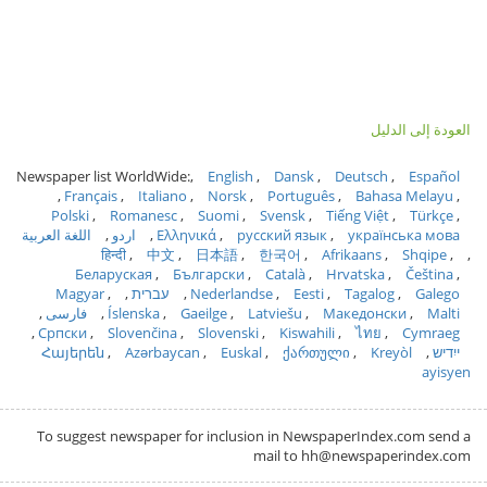
العودة إلى الدليل
Newspaper list WorldWide:
English
Dansk
Deutsch
Español
Français
Italiano
Norsk
Português
Bahasa Melayu
Polski
Romanesc
Suomi
Svensk
Tiếng Việt
Türkçe
українська мова
русский язык
Ελληνικά
اردو
اللغة العربية
हिन्दी
中文
日本語
한국어
Afrikaans
Shqipe
Беларуская
Български
Català
Hrvatska
Čeština
Galego
Tagalog
Eesti
Nederlandse
עברית
Magyar
Malti
Македонски
Latviešu
Gaeilge
Íslenska
فارسی
Српски
Slovenčina
Slovenski
Kiswahili
ไทย
Cymraeg
ייִדיש
Kreyòl
ქართული
Euskal
Azərbaycan
Հայերեն
ayisyen
To suggest newspaper for inclusion in NewspaperIndex.com send a
mail to hh@newspaperindex.com