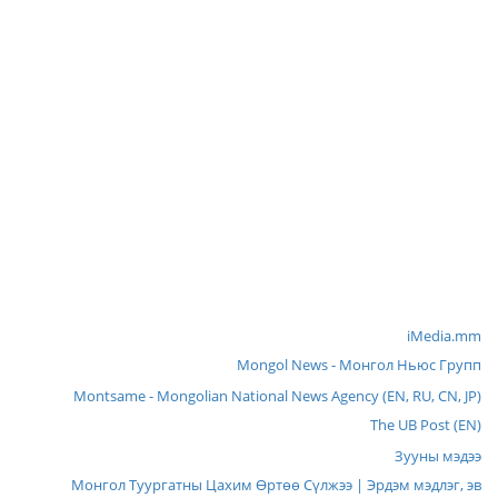
iMedia.mm
Mongol News - Монгол Ньюс Групп
Montsame - Mongolian National News Agency (EN, RU, CN, JP)
The UB Post (EN)
Зууны мэдээ
Монгол Туургатны Цахим Өртөө Сүлжээ | Эрдэм мэдлэг, эв