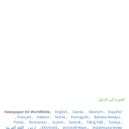
العودة إلى الدليل
Newspaper list WorldWide:
English
Dansk
Deutsch
Español
Français
Italiano
Norsk
Português
Bahasa Melayu
Polski
Romanesc
Suomi
Svensk
Tiếng Việt
Türkçe
українська мова
русский язык
Ελληνικά
اردو
اللغة العربية