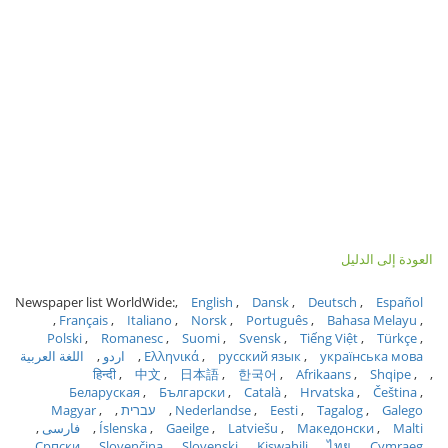
العودة إلى الدليل
Newspaper list WorldWide:
English
Dansk
Deutsch
Español
Français
Italiano
Norsk
Português
Bahasa Melayu
Polski
Romanesc
Suomi
Svensk
Tiếng Việt
Türkçe
українська мова
русский язык
Ελληνικά
اردو
اللغة العربية
हिन्दी
中文
日本語
한국어
Afrikaans
Shqipe
Беларуская
Български
Català
Hrvatska
Čeština
Galego
Tagalog
Eesti
Nederlandse
עברית
Magyar
Malti
Македонски
Latviešu
Gaeilge
Íslenska
فارسی
Српски
Slovenčina
Slovenski
Kiswahili
ไทย
Cymraeg