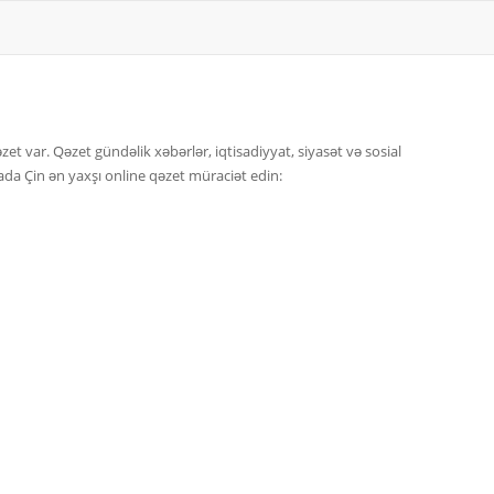
zet var. Qəzet gündəlik xəbərlər, iqtisadiyyat, siyasət və sosial
rada Çin ən yaxşı online qəzet müraciət edin: