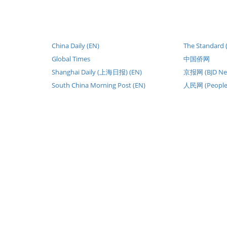
China Daily (EN)
The Standard 
Global Times
中国侨网
Shanghai Daily (上海日报) (EN)
京报网 (BJD Ne
South China Morning Post (EN)
人民网 (People's