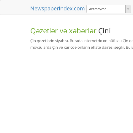
NewspaperIndex.com
Azərbaycan
Qəzetlər və xəbərlər
Çini
Çin qəzetlərin siyahısı. Burada internetdə ən nüfuzlu Çin qə
mövzularda Çin və xaricdə onların əhatə dairəsi seçilir. Bu