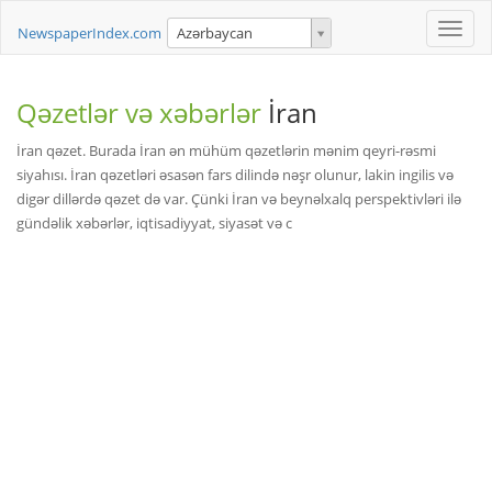
Toggle
NewspaperIndex.com
Azərbaycan
naviga
Qəzetlər və xəbərlər
İran
İran qəzet. Burada İran ən mühüm qəzetlərin mənim qeyri-rəsmi
siyahısı. İran qəzetləri əsasən fars dilində nəşr olunur, lakin ingilis və
digər dillərdə qəzet də var. Çünki İran və beynəlxalq perspektivləri ilə
gündəlik xəbərlər, iqtisadiyyat, siyasət və c