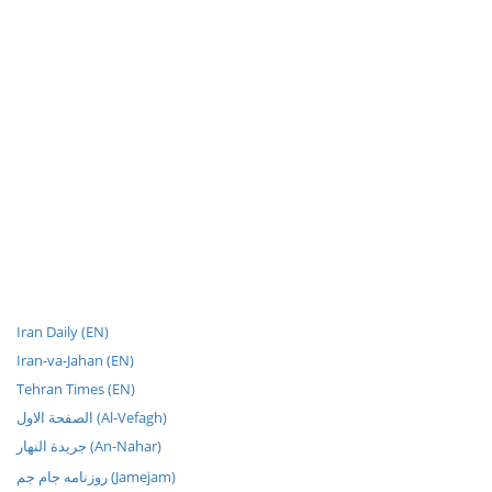
Iran Daily (EN)
Iran-va-Jahan (EN)
Tehran Times (EN)
الصفحة الاول (Al-Vefagh)
جريدة النهار (An-Nahar)
روزنامه جام جم (Jamejam)