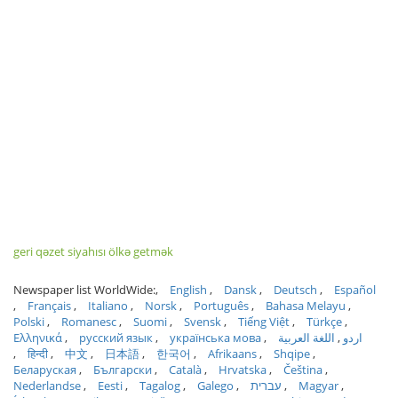
geri qəzet siyahısı ölkə getmək
Newspaper list WorldWide:
English
Dansk
Deutsch
Español
Français
Italiano
Norsk
Português
Bahasa Melayu
Polski
Romanesc
Suomi
Svensk
Tiếng Việt
Türkçe
Ελληνικά
русский язык
українська мова
اللغة العربية
اردو
हिन्दी
中文
日本語
한국어
Afrikaans
Shqipe
Беларуская
Български
Català
Hrvatska
Čeština
Nederlandse
Eesti
Tagalog
Galego
עברית
Magyar