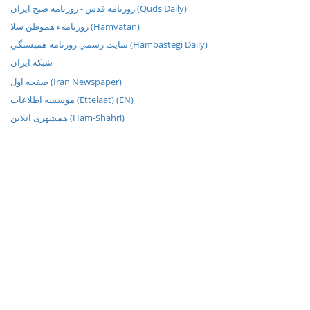
روزنامه قدس - روزنامه صبح ایران (Quds Daily)
روزنامهء هموطن سلا (Hamvatan)
سايت رسمي روزنامه همبستگي (Hambastegi Daily)
شبکه ايران
صفحه اول (Iran Newspaper)
موسسه اطلاعات (Ettelaat) (EN)
همشهری آنلاین (Ham-Shahri)