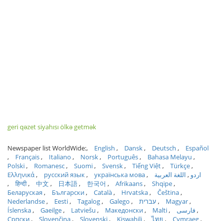
geri qəzet siyahısı ölkə getmək
Newspaper list WorldWide:
English
Dansk
Deutsch
Español
Français
Italiano
Norsk
Português
Bahasa Melayu
Polski
Romanesc
Suomi
Svensk
Tiếng Việt
Türkçe
Ελληνικά
русский язык
українська мова
اللغة العربية
اردو
हिन्दी
中文
日本語
한국어
Afrikaans
Shqipe
Беларуская
Български
Català
Hrvatska
Čeština
Nederlandse
Eesti
Tagalog
Galego
עברית
Magyar
Íslenska
Gaeilge
Latviešu
Македонски
Malti
فارسی
Српски
Slovenčina
Slovenski
Kiswahili
ไทย
Cymraeg