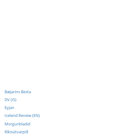
Bæjarins Besta
DV (IS)
Eyjan
Iceland Review (EN)
Morgunbladid
Ríkisútvarpið