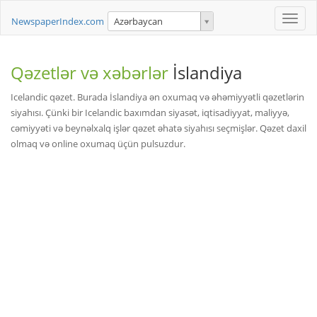
Toggle
NewspaperIndex.com
Azərbaycan
naviga
Qəzetlər və xəbərlər
İslandiya
Icelandic qəzet. Burada İslandiya ən oxumaq və əhəmiyyətli qəzetlərin
siyahısı. Çünki bir Icelandic baxımdan siyasət, iqtisadiyyat, maliyyə,
cəmiyyəti və beynəlxalq işlər qəzet əhatə siyahısı seçmişlər. Qəzet daxil
olmaq və online oxumaq üçün pulsuzdur.