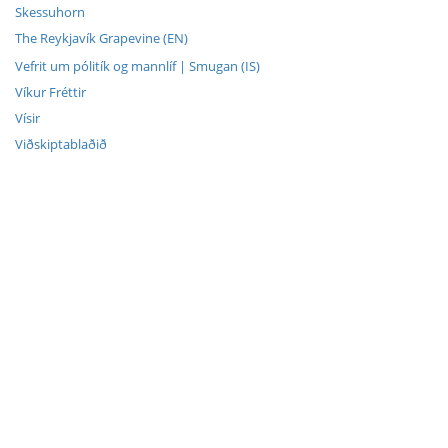
Skessuhorn
The Reykjavík Grapevine (EN)
Vefrit um pólitík og mannlíf | Smugan (IS)
Víkur Fréttir
Vísir
Viðskiptablaðið