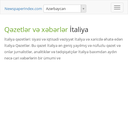
Toggle
NewspaperIndex.com
Azərbaycan
naviga
Qəzetlər və xəbərlər
İtaliya
İtaliya qəzetləri: siyasi və iqtisadi vəziyyət İtaliya və xaricdə əhatə edən
İtaliya Qəzetlər. Bu qəzet İtaliya ən geniş yayılmış və nüfuzlu qəzet və
onlar jurnalistlər, analitiklər və tədqiqatçılar İtaliya baxımdan aydın
necə cari xəbərlərin bir ümumi ve