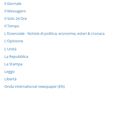
il Giornale
Il Messagero
Il Solo 24 Ore
Il Tempo
L'Essenziale - Notizie di politica, economia, esteri & cronaca
L'Opinione
L'Unità
La Repubblica
La Stampa
Leggo
Libertà
Onda international newspaper (EN)