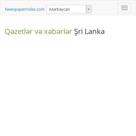
Toggle
NewspaperIndex.com
Azərbaycan
naviga
Qəzetlər və xəbərlər
Şri Lanka