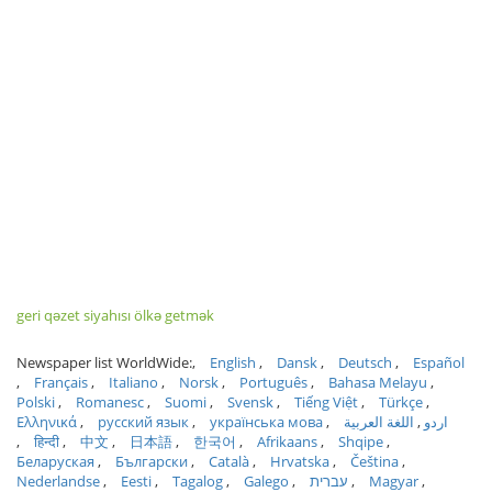
geri qəzet siyahısı ölkə getmək
Newspaper list WorldWide:
English
Dansk
Deutsch
Español
Français
Italiano
Norsk
Português
Bahasa Melayu
Polski
Romanesc
Suomi
Svensk
Tiếng Việt
Türkçe
Ελληνικά
русский язык
українська мова
اللغة العربية
اردو
हिन्दी
中文
日本語
한국어
Afrikaans
Shqipe
Беларуская
Български
Català
Hrvatska
Čeština
Nederlandse
Eesti
Tagalog
Galego
עברית
Magyar