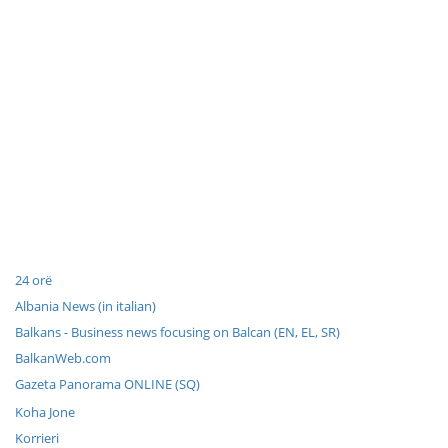
24 orë
Albania News (in italian)
Balkans - Business news focusing on Balcan (EN, EL, SR)
BalkanWeb.com
Gazeta Panorama ONLINE (SQ)
Koha Jone
Korrieri