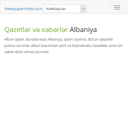
Toggle
NewspaperIndex.com
Azərbaycan
naviga
Qəzetlər və xəbərlər
Albaniya
Alban qəzet: Burada əsas Albaniya, qəzet siyahısı. Bütün qəzetlər
pulsuz və onlar alban baxımdan yerli və beynəlxalq məsələlər üzrə cari
xəbər daxil olmaq lazımdır.