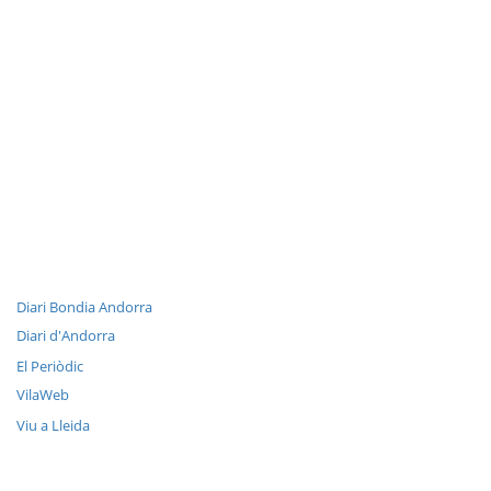
Diari Bondia Andorra
Diari d'Andorra
El Periòdic
VilaWeb
Viu a Lleida