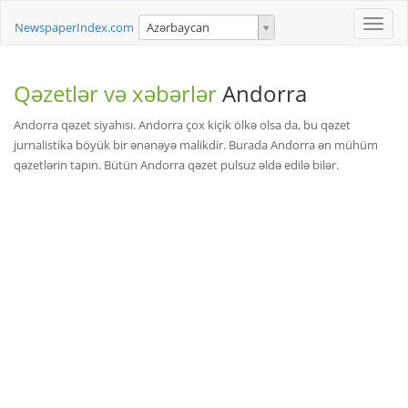
Toggle
NewspaperIndex.com
Azərbaycan
naviga
Qəzetlər və xəbərlər
Andorra
Andorra qəzet siyahısı. Andorra çox kiçik ölkə olsa da, bu qəzet
jurnalistika böyük bir ənənəyə malikdir. Burada Andorra ən mühüm
qəzetlərin tapın. Bütün Andorra qəzet pulsuz əldə edilə bilər.