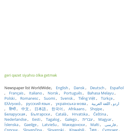
geri qəzet siyahısı ölkə getmək
Newspaper list WorldWide:
English
Dansk
Deutsch
Español
Français
Italiano
Norsk
Português
Bahasa Melayu
Polski
Romanesc
Suomi
Svensk
Tiếng Việt
Türkçe
Ελληνικά
русский язык
українська мова
اللغة العربية
اردو
हिन्दी
中文
日本語
한국어
Afrikaans
Shqipe
Беларуская
Български
Català
Hrvatska
Čeština
Nederlandse
Eesti
Tagalog
Galego
עברית
Magyar
Íslenska
Gaeilge
Latviešu
Македонски
Malti
فارسی
Српски
Slovenčina
Slovenski
Kiswahili
ไทย
Cymraeg