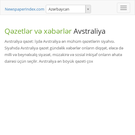
Toggle
NewspaperIndex.com
Azərbaycan
naviga
Qəzetlər və xəbərlər
Avstraliya
Avstraliya qəzet: İşdə Avstraliya ən mühüm qəzetlərin siyahısı.
Siyahıda Avstraliya qəzet gündəlik xəbərlər onların diqqət, eləcə də
milli və beynəlxalq siyasət, müzakirə və sosial inkişaf onların əhatə
dairəsi üçün seçilir. Avstraliya ən böyük qəzeti çox