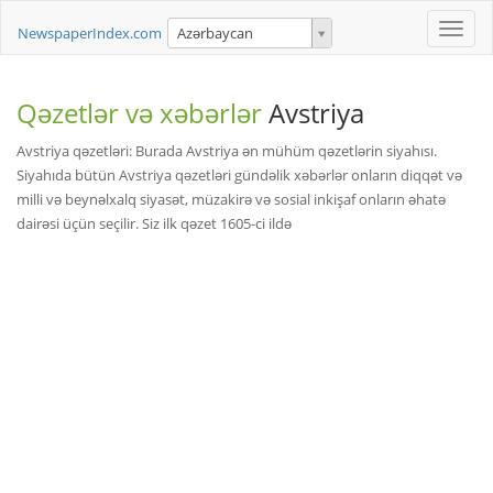
Toggle
NewspaperIndex.com
Azərbaycan
naviga
Qəzetlər və xəbərlər
Avstriya
Avstriya qəzetləri: Burada Avstriya ən mühüm qəzetlərin siyahısı.
Siyahıda bütün Avstriya qəzetləri gündəlik xəbərlər onların diqqət və
milli və beynəlxalq siyasət, müzakirə və sosial inkişaf onların əhatə
dairəsi üçün seçilir. Siz ilk qəzet 1605-ci ildə