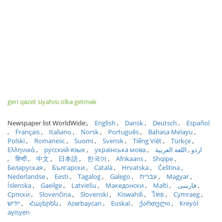
geri qəzet siyahısı ölkə getmək
Newspaper list WorldWide:
English
Dansk
Deutsch
Español
Français
Italiano
Norsk
Português
Bahasa Melayu
Polski
Romanesc
Suomi
Svensk
Tiếng Việt
Türkçe
Ελληνικά
русский язык
українська мова
اللغة العربية
اردو
हिन्दी
中文
日本語
한국어
Afrikaans
Shqipe
Беларуская
Български
Català
Hrvatska
Čeština
Nederlandse
Eesti
Tagalog
Galego
עברית
Magyar
Íslenska
Gaeilge
Latviešu
Македонски
Malti
فارسی
Српски
Slovenčina
Slovenski
Kiswahili
ไทย
Cymraeg
ייִדיש
Հայերեն
Azərbaycan
Euskal
ქართული
Kreyòl
ayisyen