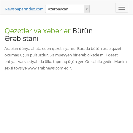
Toggle
NewspaperIndex.com
Azərbaycan
naviga
Qəzetlər və xəbərlər
Bütün
Ərəbistanı
Arabian dünya əhatə edən qəzet siyahısı. Burada bütün ərəb qəzet
oxumaq üçün pulsuzdur. Siz müəyyən bir ərəb ölkədə milli qəzet
ehtiyac varsa, siyahıda ölkə tapmaq üçün geri Ön səhifə gedin. Mənim
şəxsi tövsiyə www.arabnews.com edir.