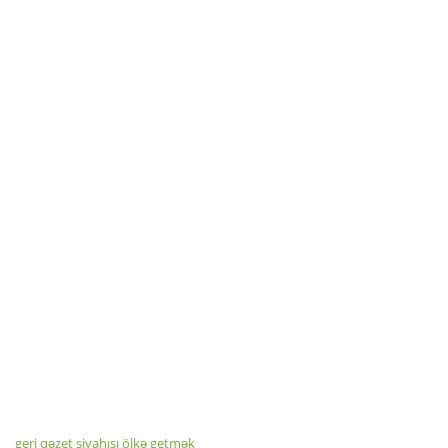
geri qəzet siyahısı ölkə getmək