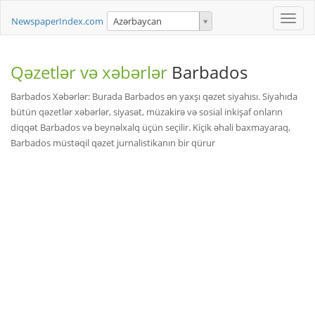
Toggle
NewspaperIndex.com
Azərbaycan
naviga
Qəzetlər və xəbərlər
Barbados
Barbados Xəbərlər: Burada Barbados ən yaxşı qəzet siyahısı. Siyahıda
bütün qəzetlər xəbərlər, siyasət, müzakirə və sosial inkişaf onların
diqqət Barbados və beynəlxalq üçün seçilir. Kiçik əhali baxmayaraq,
Barbados müstəqil qəzet jurnalistikanın bir qürur