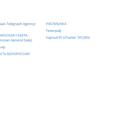
sian Telegraph Agency)
РЭСПУБЛIКА
Телеграф
АРУСКАЯ ГАЗЕТА -
Хартыя'97 (Charter '97) (EN)
usian General Daily)
ьер
СТЬ БЕЛОРУССИИ