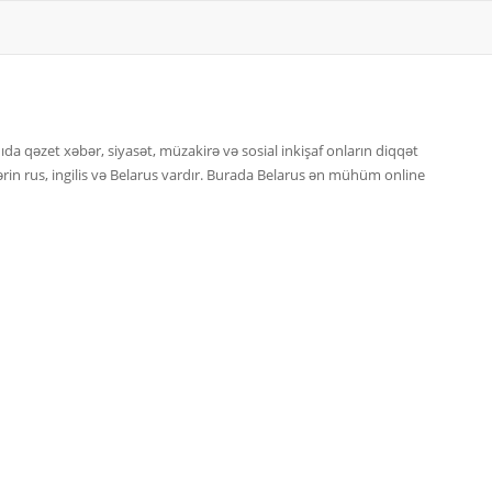
ıda qəzet xəbər, siyasət, müzakirə və sosial inkişaf onların diqqət
ərin rus, ingilis və Belarus vardır. Burada Belarus ən mühüm online