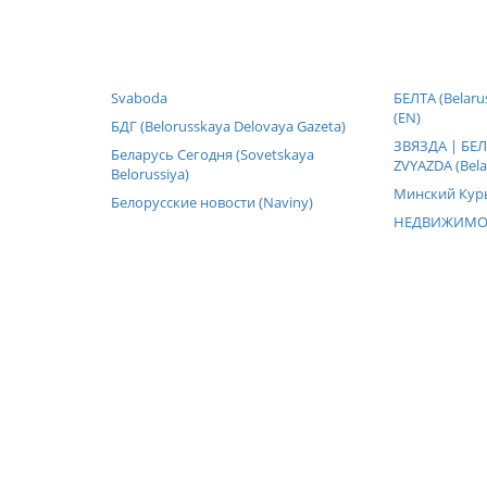
Svaboda
БЕЛТА (Belaru
(EN)
БДГ (Belorusskaya Delovaya Gazeta)
ЗВЯЗДА | БЕЛ
Беларусь Сегодня (Sovetskaya
ZVYAZDA (Belar
Belorussiya)
Минский Кур
Белорусские новости (Naviny)
НЕДВИЖИМО