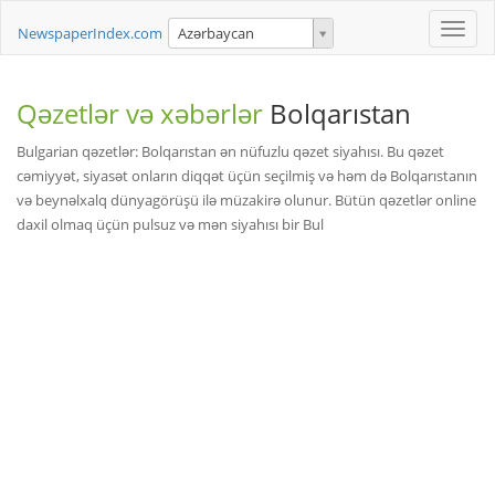
Toggle
NewspaperIndex.com
Azərbaycan
naviga
Qəzetlər və xəbərlər
Bolqarıstan
Bulgarian qəzetlər: Bolqarıstan ən nüfuzlu qəzet siyahısı. Bu qəzet
cəmiyyət, siyasət onların diqqət üçün seçilmiş və həm də Bolqarıstanın
və beynəlxalq dünyagörüşü ilə müzakirə olunur. Bütün qəzetlər online
daxil olmaq üçün pulsuz və mən siyahısı bir Bul