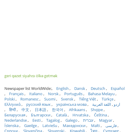
geri qəzet siyahısı ölkə getmək
Newspaper list WorldWide:
English
Dansk
Deutsch
Español
Français
Italiano
Norsk
Português
Bahasa Melayu
Polski
Romanesc
Suomi
Svensk
Tiếng Việt
Türkçe
Ελληνικά
русский язык
українська мова
اللغة العربية
اردو
हिन्दी
中文
日本語
한국어
Afrikaans
Shqipe
Беларуская
Български
Català
Hrvatska
Čeština
Nederlandse
Eesti
Tagalog
Galego
עברית
Magyar
Íslenska
Gaeilge
Latviešu
Македонски
Malti
فارسی
Српски
Slovenčina
Slovenski
Kiswahili
ไทย
Cymraeg