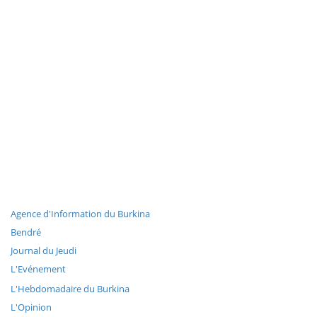
Agence d'Information du Burkina
Bendré
Journal du Jeudi
L'Evénement
L'Hebdomadaire du Burkina
L'Opinion