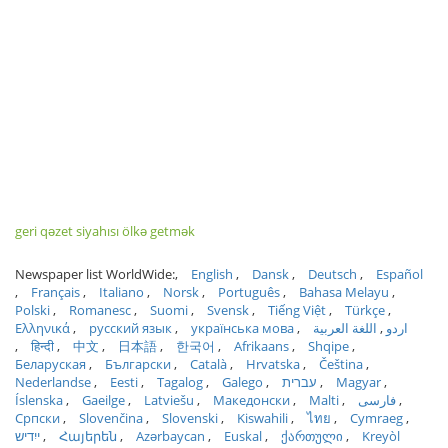
geri qəzet siyahısı ölkə getmək
Newspaper list WorldWide:
English
Dansk
Deutsch
Español
Français
Italiano
Norsk
Português
Bahasa Melayu
Polski
Romanesc
Suomi
Svensk
Tiếng Việt
Türkçe
Ελληνικά
русский язык
українська мова
اللغة العربية
اردو
हिन्दी
中文
日本語
한국어
Afrikaans
Shqipe
Беларуская
Български
Català
Hrvatska
Čeština
Nederlandse
Eesti
Tagalog
Galego
עברית
Magyar
Íslenska
Gaeilge
Latviešu
Македонски
Malti
فارسی
Српски
Slovenčina
Slovenski
Kiswahili
ไทย
Cymraeg
ייִדיש
Հայերեն
Azərbaycan
Euskal
ქართული
Kreyòl