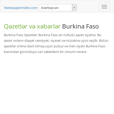
Toggle
NewspaperIndex.com
Azərbaycan
naviga
Qəzetlər və xəbərlər
Burkina Faso
Burkina Faso Qəzetlər: Burkina Faso ən nüfuzlu qəzet siyahısı. Bu
qəzet onların diqqət cəmiyyət, siyasət və müzakirə üçün seçilir. Bütün
qəzetlər online daxil olmaq üçün pulsuz və mən siyahı Burkina Faso
baxımdan göründüyü cari xəbərlərin bir ümumi verəcə