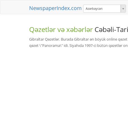
NewspaperIndex.com
Azərbaycan
Qəzetlər və xəbərlər
Cəbəli-Tar
Gibraltar Qəzetlər. Burada Gibraltar ən böyük online qəzet v
qəzet \"Panorama\" idi. Siyahıda 1997-ci bütün qəzetlər on