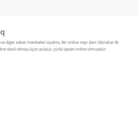
iq
ə digər xəbər mənbələri siyahısı. Bir online nəşr dərc Gibraltar ilk
line daxil olmaq üçün pulsuz, çünki qəzet online olmuşdur: