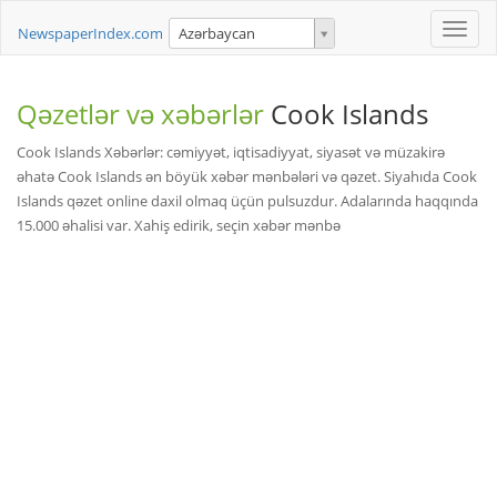
Toggle
NewspaperIndex.com
Azərbaycan
naviga
Qəzetlər və xəbərlər
Cook Islands
Cook Islands Xəbərlər: cəmiyyət, iqtisadiyyat, siyasət və müzakirə
əhatə Cook Islands ən böyük xəbər mənbələri və qəzet. Siyahıda Cook
Islands qəzet online daxil olmaq üçün pulsuzdur. Adalarında haqqında
15.000 əhalisi var. Xahiş edirik, seçin xəbər mənbə