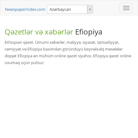
Toggle
NewspaperIndex.com
Azərbaycan
naviga
Qəzetlər və xəbərlər
Efiopiya
Ethiopian qəzet. Ümumi xəbərlər, maliyyə, siyasət, iqtisadiyyat,
cəmiyyət və Efiopiya baxımdan göründüyü beynəlxalq məsələlər
diqqət Efiopiya ən mühüm online qəzet siyahısı. Efiopiya qəzet online
oxumaq üçün pulsuz: