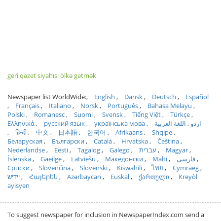
geri qəzet siyahısı ölkə getmək
Newspaper list WorldWide:
English
Dansk
Deutsch
Español
Français
Italiano
Norsk
Português
Bahasa Melayu
Polski
Romanesc
Suomi
Svensk
Tiếng Việt
Türkçe
Ελληνικά
русский язык
українська мова
اللغة العربية
اردو
हिन्दी
中文
日本語
한국어
Afrikaans
Shqipe
Беларуская
Български
Català
Hrvatska
Čeština
Nederlandse
Eesti
Tagalog
Galego
עברית
Magyar
Íslenska
Gaeilge
Latviešu
Македонски
Malti
فارسی
Српски
Slovenčina
Slovenski
Kiswahili
ไทย
Cymraeg
ייִדיש
Հայերեն
Azərbaycan
Euskal
ქართული
Kreyòl
ayisyen
To suggest newspaper for inclusion in NewspaperIndex.com send a