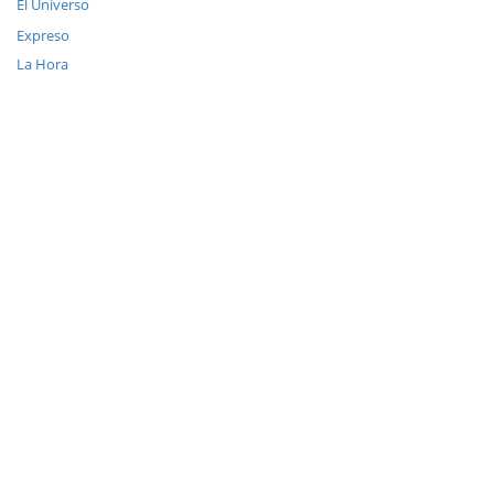
El Universo
Expreso
La Hora