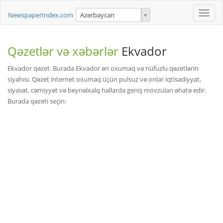
Toggle
NewspaperIndex.com
Azərbaycan
naviga
Qəzetlər və xəbərlər
Ekvador
Ekvador qəzet. Burada Ekvador ən oxumaq və nüfuzlu qəzetlərin
siyahısı. Qəzet internet oxumaq üçün pulsuz və onlar iqtisadiyyat,
siyasət, cəmiyyət və beynəlxalq hallarda geniş mövzuları əhatə edir.
Burada qəzeti seçin: