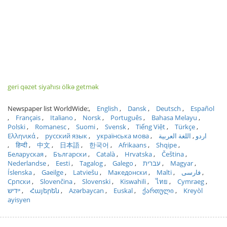
geri qəzet siyahısı ölkə getmək
Newspaper list WorldWide:
English
Dansk
Deutsch
Español
Français
Italiano
Norsk
Português
Bahasa Melayu
Polski
Romanesc
Suomi
Svensk
Tiếng Việt
Türkçe
Ελληνικά
русский язык
українська мова
اللغة العربية
اردو
हिन्दी
中文
日本語
한국어
Afrikaans
Shqipe
Беларуская
Български
Català
Hrvatska
Čeština
Nederlandse
Eesti
Tagalog
Galego
עברית
Magyar
Íslenska
Gaeilge
Latviešu
Македонски
Malti
فارسی
Српски
Slovenčina
Slovenski
Kiswahili
ไทย
Cymraeg
ייִדיש
Հայերեն
Azərbaycan
Euskal
ქართული
Kreyòl
ayisyen