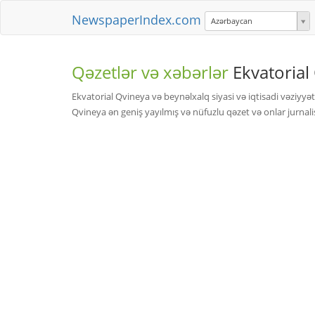
NewspaperIndex.com
Azərbaycan
Qəzetlər və xəbərlər
Ekvatorial
Ekvatorial Qvineya və beynəlxalq siyasi və iqtisadi vəziyyə
Qvineya ən geniş yayılmış və nüfuzlu qəzet və onlar jurnalis