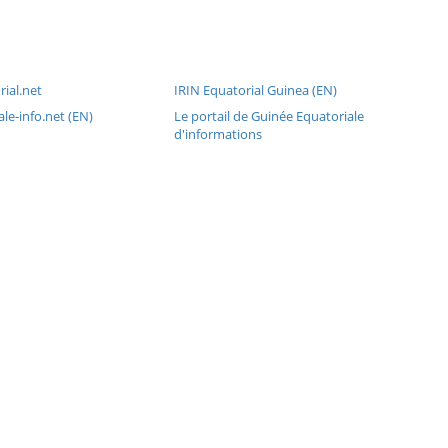
ial.net
IRIN Equatorial Guinea (EN)
le-info.net (EN)
Le portail de Guinée Equatoriale
d'informations