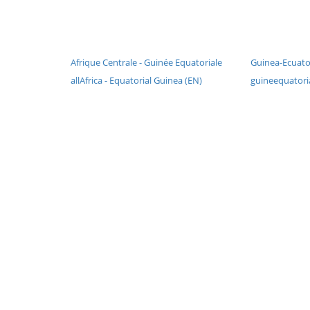
Afrique Centrale - Guinée Equatoriale
Guinea-Ecuator
allAfrica - Equatorial Guinea (EN)
guineequatoria