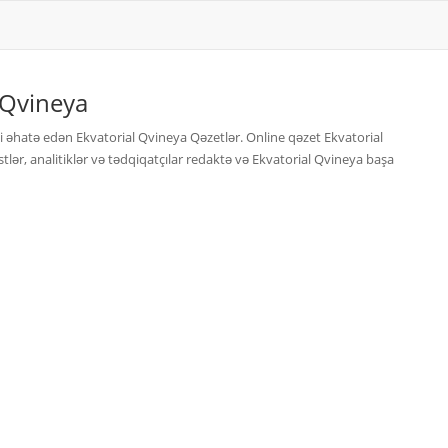
 Qvineya
ti əhatə edən Ekvatorial Qvineya Qəzetlər. Online qəzet Ekvatorial
tlər, analitiklər və tədqiqatçılar redaktə və Ekvatorial Qvineya başa