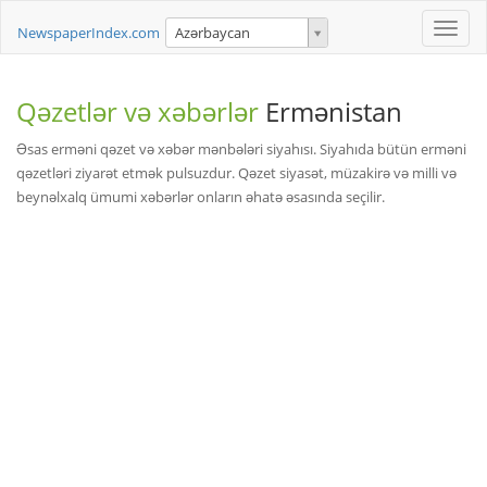
Toggle
NewspaperIndex.com
Azərbaycan
naviga
Qəzetlər və xəbərlər
Ermənistan
Əsas erməni qəzet və xəbər mənbələri siyahısı. Siyahıda bütün erməni
qəzetləri ziyarət etmək pulsuzdur. Qəzet siyasət, müzakirə və milli və
beynəlxalq ümumi xəbərlər onların əhatə əsasında seçilir.