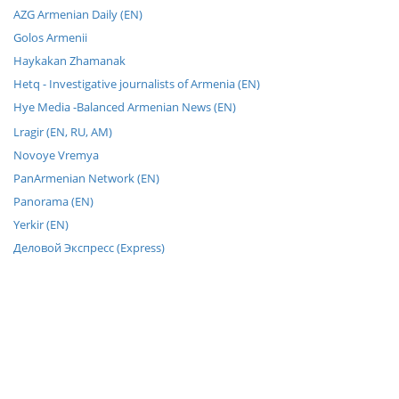
AZG Armenian Daily (EN)
Golos Armenii
Haykakan Zhamanak
Hetq - Investigative journalists of Armenia (EN)
Hye Media -Balanced Armenian News (EN)
Lragir (EN, RU, AM)
Novoye Vremya
PanArmenian Network (EN)
Panorama (EN)
Yerkir (EN)
Деловой Экспресс (Express)