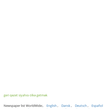
geri qəzet siyahısı ölkə getmək
Newspaper list WorldWide:
English
Dansk
Deutsch
Español