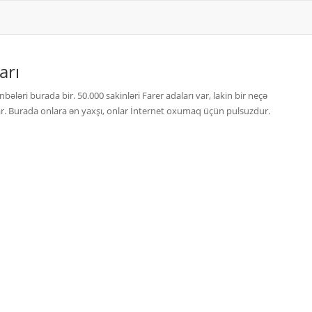
arı
ələri burada bir. 50.000 sakinləri Farer adaları var, lakin bir neçə
var. Burada onlara ən yaxşı, onlar İnternet oxumaq üçün pulsuzdur.