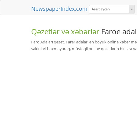
NewspaperIndex.com
Azərbaycan
Qəzetlər və xəbərlər
Faroe adal
Faro Adaları qəzet. Farer adaları ən böyük online xəbər mənb
sakinləri baxmayaraq, müstəqil online qəzetlərin bir sıra 