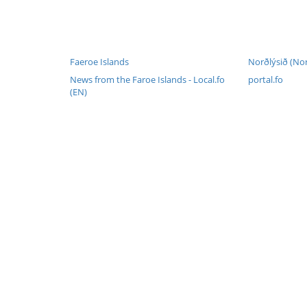
Faeroe Islands
Norðlýsið (Nor
News from the Faroe Islands - Local.fo
portal.fo
(EN)