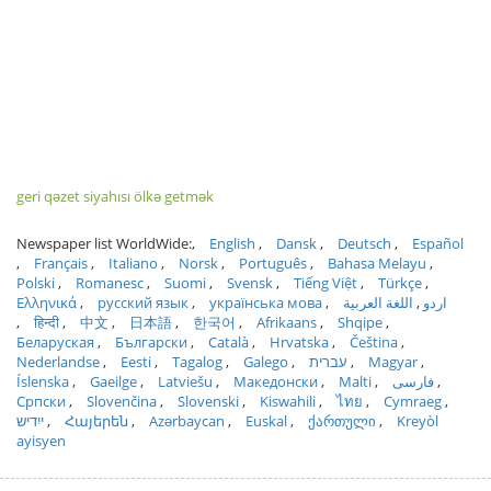
geri qəzet siyahısı ölkə getmək
Newspaper list WorldWide:
English
Dansk
Deutsch
Español
Français
Italiano
Norsk
Português
Bahasa Melayu
Polski
Romanesc
Suomi
Svensk
Tiếng Việt
Türkçe
Ελληνικά
русский язык
українська мова
اللغة العربية
اردو
हिन्दी
中文
日本語
한국어
Afrikaans
Shqipe
Беларуская
Български
Català
Hrvatska
Čeština
Nederlandse
Eesti
Tagalog
Galego
עברית
Magyar
Íslenska
Gaeilge
Latviešu
Македонски
Malti
فارسی
Српски
Slovenčina
Slovenski
Kiswahili
ไทย
Cymraeg
ייִדיש
Հայերեն
Azərbaycan
Euskal
ქართული
Kreyòl
ayisyen