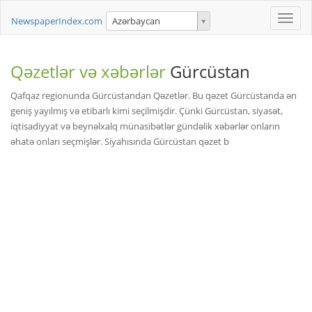
Toggle
NewspaperIndex.com
Azərbaycan
naviga
Qəzetlər və xəbərlər
Gürcüstan
Qafqaz regionunda Gürcüstandan Qəzetlər. Bu qəzet Gürcüstanda ən
geniş yayılmış və etibarlı kimi seçilmişdir. Çünki Gürcüstan, siyasət,
iqtisadiyyat və beynəlxalq münasibətlər gündəlik xəbərlər onların
əhatə onları seçmişlər. Siyahısında Gürcüstan qəzet b