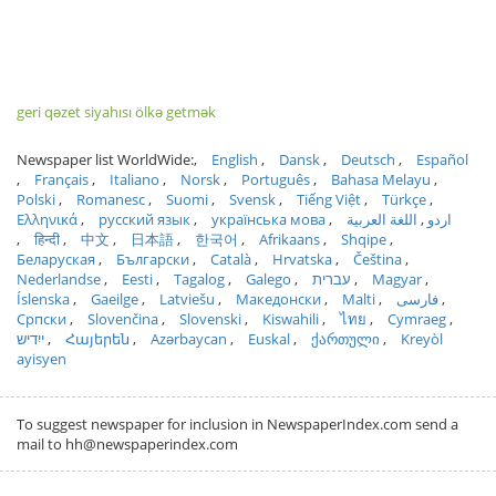
geri qəzet siyahısı ölkə getmək
Newspaper list WorldWide:
English
Dansk
Deutsch
Español
Français
Italiano
Norsk
Português
Bahasa Melayu
Polski
Romanesc
Suomi
Svensk
Tiếng Việt
Türkçe
Ελληνικά
русский язык
українська мова
اللغة العربية
اردو
हिन्दी
中文
日本語
한국어
Afrikaans
Shqipe
Беларуская
Български
Català
Hrvatska
Čeština
Nederlandse
Eesti
Tagalog
Galego
עברית
Magyar
Íslenska
Gaeilge
Latviešu
Македонски
Malti
فارسی
Српски
Slovenčina
Slovenski
Kiswahili
ไทย
Cymraeg
ייִדיש
Հայերեն
Azərbaycan
Euskal
ქართული
Kreyòl
ayisyen
To suggest newspaper for inclusion in NewspaperIndex.com send a
mail to hh@newspaperindex.com