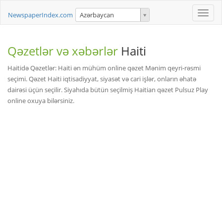
Toggle
NewspaperIndex.com
Azərbaycan
naviga
Qəzetlər və xəbərlər
Haiti
Haitidə Qəzetlər: Haiti ən mühüm online qəzet Mənim qeyri-rəsmi
seçimi. Qəzet Haiti iqtisadiyyat, siyasət və cari işlər, onların əhatə
dairəsi üçün seçilir. Siyahıda bütün seçilmiş Haitian qəzet Pulsuz Play
online oxuya bilərsiniz.