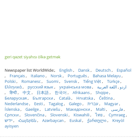
geri qəzet siyahısı ölkə getmək
Newspaper list WorldWide:
English
Dansk
Deutsch
Español
Français
Italiano
Norsk
Português
Bahasa Melayu
Polski
Romanesc
Suomi
Svensk
Tiếng Việt
Türkçe
Ελληνικά
русский язык
українська мова
اللغة العربية
اردو
हिन्दी
中文
日本語
한국어
Afrikaans
Shqipe
Беларуская
Български
Català
Hrvatska
Čeština
Nederlandse
Eesti
Tagalog
Galego
עברית
Magyar
Íslenska
Gaeilge
Latviešu
Македонски
Malti
فارسی
Српски
Slovenčina
Slovenski
Kiswahili
ไทย
Cymraeg
ייִדיש
Հայերեն
Azərbaycan
Euskal
ქართული
Kreyòl
ayisyen