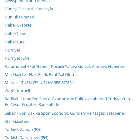
Newspapers and Media)
Güneş Gazetesi - Anasayfa
Günlük Evrensel
Haber Ekspres
Haber7com
HaberTürk
Hürriyet
Hürriyet (EN)
Karamürsel Aktif Haber - Kocaeli Yalova Gölcük Altınova Haberleri
Millî Gazete - Hak Geldi, Batıl Zail Oldu
Milliyet - TÜRKİYE\'NİN HABER SİTESİ
Özgür Kocaeli
Radikal - Haberler Güncel Ekonomi ve Politika Haberleri Türkiye\'nin
En Cesur Gazetesi Radikal\'de
Sabah - Son Dakika Spor, Ekonomi, Gündem ve Magazin Haberleri
Star Gazetesi
Today's Zaman (EN)
Turkish Daily News (EN)