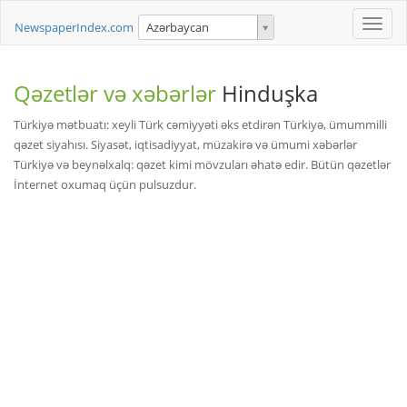
Toggle
NewspaperIndex.com
Azərbaycan
naviga
Qəzetlər və xəbərlər
Hinduşka
Türkiyə mətbuatı: xeyli Türk cəmiyyəti əks etdirən Türkiyə, ümummilli
qəzet siyahısı. Siyasət, iqtisadiyyat, müzakirə və ümumi xəbərlər
Türkiyə və beynəlxalq: qəzet kimi mövzuları əhatə edir. Bütün qəzetlər
İnternet oxumaq üçün pulsuzdur.