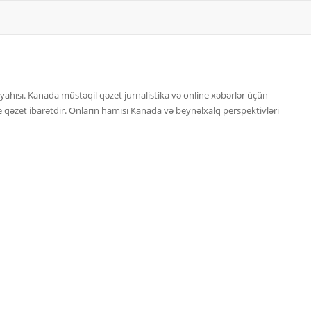
hısı. Kanada müstəqil qəzet jurnalistika və online xəbərlər üçün
qəzet ibarətdir. Onların hamısı Kanada və beynəlxalq perspektivləri