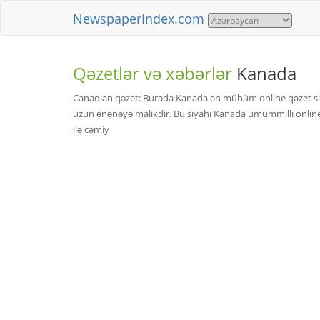
NewspaperIndex.com
Qəzetlər və xəbərlər
Kanada
Canadian qəzet: Burada Kanada ən mühüm online qəzet siya
uzun ənənəyə malikdir. Bu siyahı Kanada ümummilli online 
ilə cəmiy