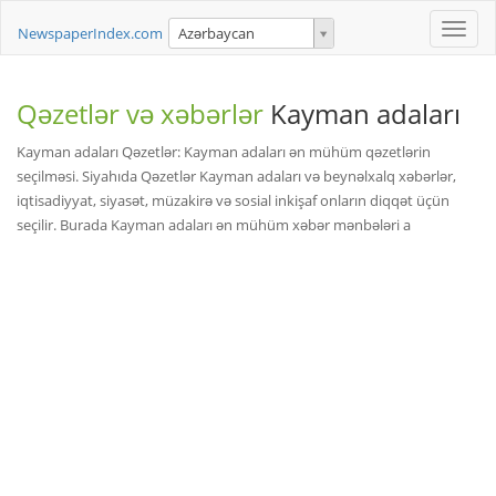
Toggle
NewspaperIndex.com
Azərbaycan
naviga
Qəzetlər və xəbərlər
Kayman adaları
Kayman adaları Qəzetlər: Kayman adaları ən mühüm qəzetlərin
seçilməsi. Siyahıda Qəzetlər Kayman adaları və beynəlxalq xəbərlər,
iqtisadiyyat, siyasət, müzakirə və sosial inkişaf onların diqqət üçün
seçilir. Burada Kayman adaları ən mühüm xəbər mənbələri a