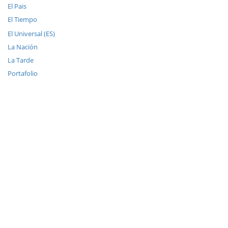
El Pais
El Tiempo
El Universal (ES)
La Nación
La Tarde
Portafolio