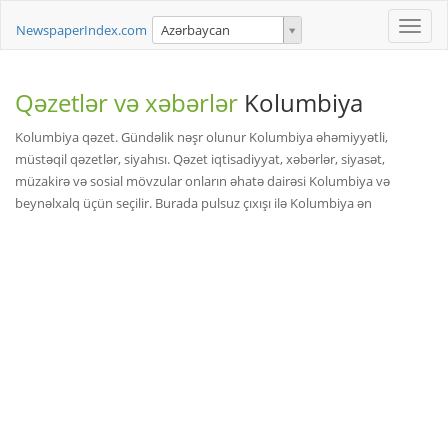
Toggle
NewspaperIndex.com
Azərbaycan
naviga
Qəzetlər və xəbərlər
Kolumbiya
Kolumbiya qəzet. Gündəlik nəşr olunur Kolumbiya əhəmiyyətli,
müstəqil qəzetlər, siyahısı. Qəzet iqtisadiyyat, xəbərlər, siyasət,
müzakirə və sosial mövzular onların əhatə dairəsi Kolumbiya və
beynəlxalq üçün seçilir. Burada pulsuz çıxışı ilə Kolumbiya ən