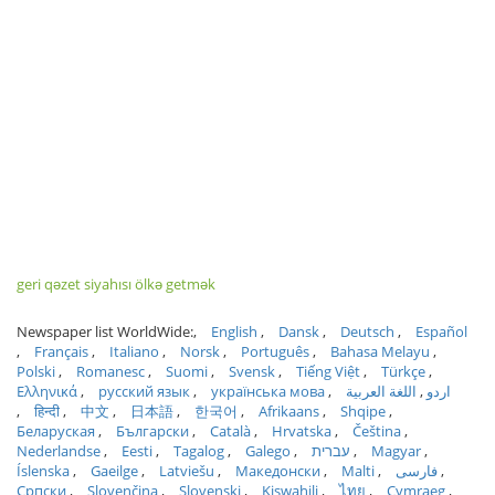
geri qəzet siyahısı ölkə getmək
Newspaper list WorldWide:
English
Dansk
Deutsch
Español
Français
Italiano
Norsk
Português
Bahasa Melayu
Polski
Romanesc
Suomi
Svensk
Tiếng Việt
Türkçe
Ελληνικά
русский язык
українська мова
اللغة العربية
اردو
हिन्दी
中文
日本語
한국어
Afrikaans
Shqipe
Беларуская
Български
Català
Hrvatska
Čeština
Nederlandse
Eesti
Tagalog
Galego
עברית
Magyar
Íslenska
Gaeilge
Latviešu
Македонски
Malti
فارسی
Српски
Slovenčina
Slovenski
Kiswahili
ไทย
Cymraeg