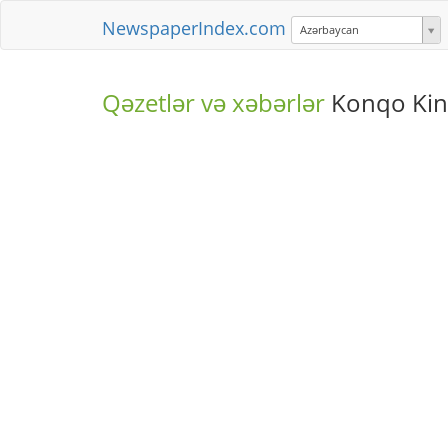
NewspaperIndex.com
Azərbaycan
Qəzetlər və xəbərlər
Konqo Kin